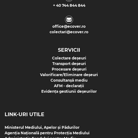
+ 40 744 844 844
office@ecover.ro
colectari@ecover.ro
SERVICII
Colectare deșeuri
Transport deșeuri
Procesare deșeuri
Valorificare/Eliminare deșeuri
Consultanșă mediu
AFM - declarații
Evidența gestiunii deșeurilor
LINK-URI UTILE
Ministerul Mediului, Apelor și Pădurilor
Agenția Națională pentru Protecția Mediului